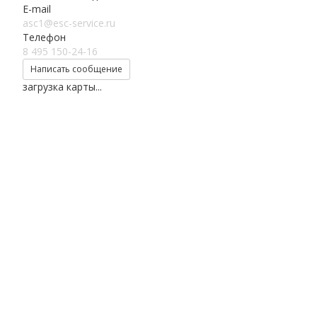
E-mail
asc1@esc-service.ru
Телефон
8 495 150-24-16
Написать сообщение
загрузка карты...