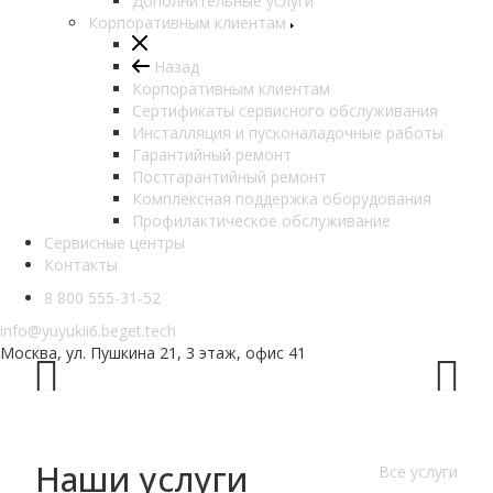
Дополнительные услуги
Корпоративным клиентам
Назад
Корпоративным клиентам
Сертификаты сервисного обслуживания
Инсталляция и пусконаладочные работы
Гарантийный ремонт
Постгарантийный ремонт
Комплексная поддержка оборудования
Профилактическое обслуживание
Сервисные центры
Контакты
8 800 555-31-52
info@yuyukii6.beget.tech
Москва, ул. Пушкина 21, 3 этаж, офис 41
Prev
Next
Наши услуги
Все услуги