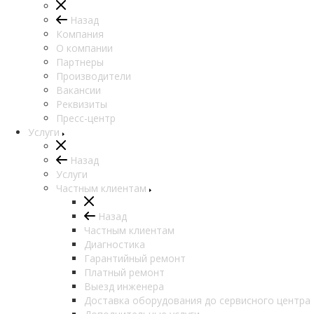
Назад
Компания
О компании
Партнеры
Производители
Вакансии
Реквизиты
Пресс-центр
Услуги
Назад
Услуги
Частным клиентам
Назад
Частным клиентам
Диагностика
Гарантийный ремонт
Платный ремонт
Выезд инженера
Доставка оборудования до сервисного центра